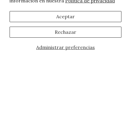
información en nuestra
Política de privacidad
Aceptar
Rechazar
Administrar preferencias
¡ÚNETE A NUESTRA FAMILIA!
Regístrate para recibir nuestras ofertas
exclusivas, actualizaciones y las últimas
promociones.
10% de descuento en el primer pedido
para nuevos clientes en todo el sitio web
y en la tienda. Se aplican restricciones de
marca y solo aplica a artículos sin