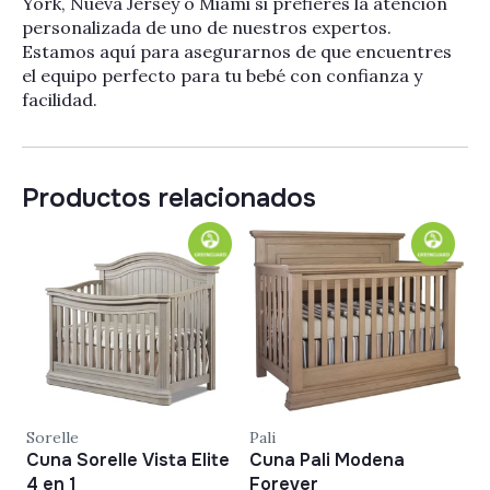
York, Nueva Jersey o Miami si prefieres la atención
personalizada de uno de nuestros expertos.
Estamos aquí para asegurarnos de que encuentres
el equipo perfecto para tu bebé con confianza y
facilidad.
Productos relacionados
Sorelle
Pali
Na
Cuna Sorelle Vista Elite
Cuna Pali Modena
C
4 en 1
Forever
C