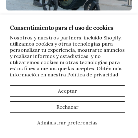
El mejor cochecito para correr para
padres altos:
BOB Gear Wayfinder
Consentimiento para el uso de cookies
Nosotros y nuestros partners, incluido Shopify,
Altura del manillar de 45,5"
utilizamos cookies y otras tecnologías para
Suspensión doble independiente
personalizar tu experiencia, mostrarte anuncios
Jogger de plegado compacto
y realizar informes y estadísticas, y no
Rueda delantera giratoria con bloqueo
utilizaremos cookies ni otras tecnologías para
estos fines a menos que las aceptes. Obtén más
El
BOB Gear Wayfinder
combina rendimiento
información en nuestra
Política de privacidad
todoterreno con facilidad para el día a día, lo que lo
convierte en una excelente opción para familias
Aceptar
activas. Con un
manillar de altura ajustable,
los
padres altos pueden empujarlo cómodamente, sin
encorvarse, patear las ruedas ni pelearse por el
Rechazar
espacio.
Administrar preferencias
Ya sea que estés trotando por senderos o
recorriendo las aceras de la ciudad, la suave