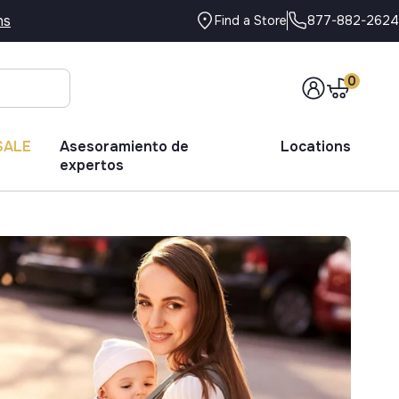
ns
877-882-2624
Find a Store
0
SALE
Asesoramiento de
Locations
expertos