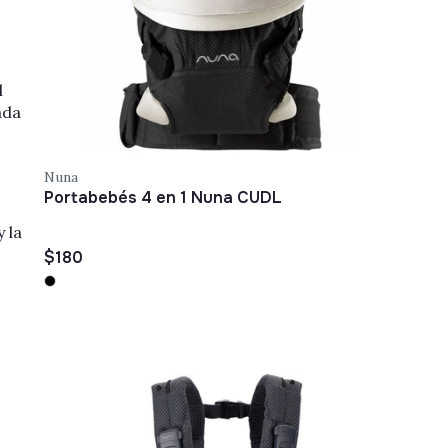
l
ada
Nuna
Portabebés 4 en 1 Nuna CUDL
 la
$180