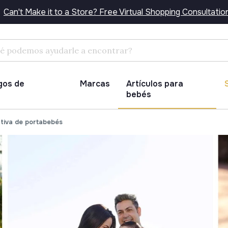
Can't Make it to a Store? Free Virtual Shopping Consultatio
Buscar
gos de
Marcas
Artículos para
bebés
tiva de portabebés