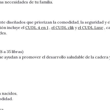
s necesidades de tu familia.
e diseñados que priorizan la comodidad, la seguridad y e
ión incluye el
CUDL 4 en 1
,
el CUDL clik
y
el CUDL Luxe
, c
des.
 a 35 libras)
 ayudan a promover el desarrollo saludable de la cadera y
n nacidos.
odidad.
ra.