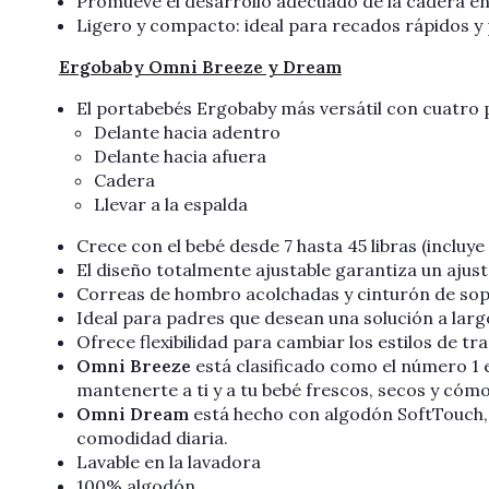
Promueve el desarrollo adecuado de la cadera en 
Ligero y compacto: ideal para recados rápidos y
Ergobaby Omni Breeze y Dream
El portabebés Ergobaby más versátil con cuatro 
Delante hacia adentro
Delante hacia afuera
Cadera
Llevar a la espalda
Crece con el bebé desde 7 hasta 45 libras (incluye
El diseño totalmente ajustable garantiza un ajus
Correas de hombro acolchadas y cinturón de sop
Ideal para padres que desean una solución a largo
Ofrece flexibilidad para cambiar los estilos de tr
Omni Breeze
está clasificado como el número 1 e
mantenerte a ti y a tu bebé frescos, secos y cóm
Omni Dream
está hecho con algodón SoftTouch, 
comodidad diaria.
Lavable en la lavadora
100% algodón